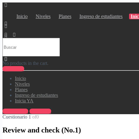
Inicio
Niveles
Planes
Ingreso de estudiantes
Ini
Buscar
por
Carrito
No products in the cart.
Registrarse
Inicio
Niveles
Planes
Ingreso de estudiantes
Inicia YA
Iniciar sesión
Registrarse
Cuestionario 1
of0
Review and check (No.1)