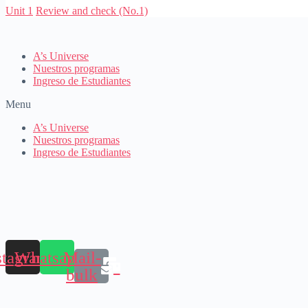
Unit 1
Review and check (No.1)
A’s Universe
Nuestros programas
Ingreso de Estudiantes
Menu
A’s Universe
Nuestros programas
Ingreso de Estudiantes
stagram
Whatsapp
Mail-
bulk