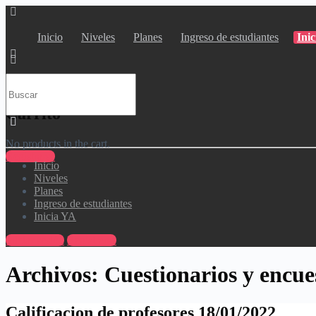
Inicio
Niveles
Planes
Ingreso de estudiantes
Ini
Buscar
por
Carrito
No products in the cart.
Registrarse
Inicio
Niveles
Planes
Ingreso de estudiantes
Inicia YA
Iniciar sesión
Registrarse
Archivos:
Cuestionarios y encue
Calificacion de profesores 18/01/2022