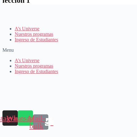
leccion 1
A’s Universe
Nuestros programas
Ingreso de Estudiantes
Menu
A’s Universe
Nuestros programas
Ingreso de Estudiantes
stagram
Whatsapp
Mail-
bulk